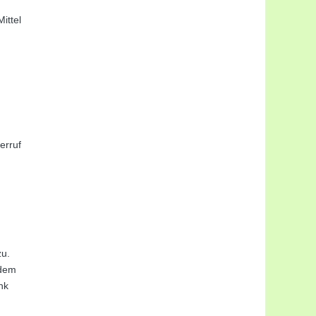
ittel
erruf
zu.
 dem
nk