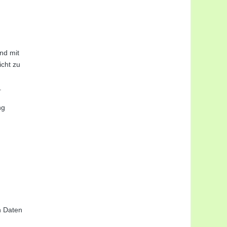
nd mit
icht zu
.
ng
n Daten