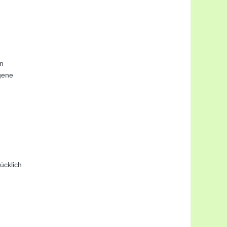
in
gene
ücklich